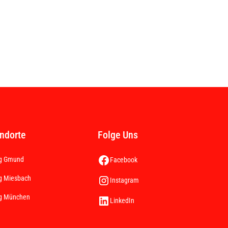
ndorte
Folge Uns
g Gmund
Facebook
g Miesbach
Instagram
g München
LinkedIn