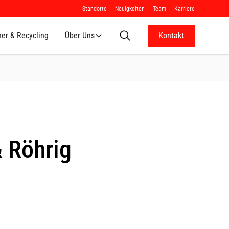
Standorte
Neuigkeiten
Team
Karriere
ner & Recycling
Über Uns
Kontakt
& Röhrig