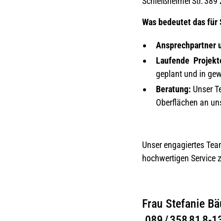
Schleißheimer Str. 389
Was bedeutet das für 
Ansprechpartner 
Laufende Projekt
geplant und in ge
Beratung:
Unser Te
Oberflächen an u
Unser engagiertes Tea
hochwertigen Service z
Frau Stefan
089 / 358 81 8‑1