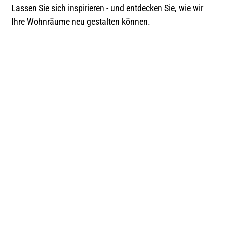
Lassen Sie sich inspirieren - und entdecken Sie, wie wir
Ihre Wohnräume neu gestalten können.
Mit unserem
Bodenplaner zu Ihrem
Traumboden
Visualisieren Sie ganz einfach in Ihrem Zuhause
unterschiedliche Bodenbeläge dank unserem
Innenkonfigurator. Online in den eigenen vier Wänden