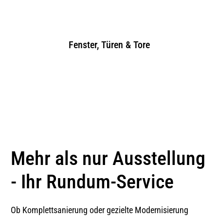
Öffnungszeiten & Mehr
Fenster, Türen & Tore
Stang Miesbach
Am Windfeld 43 (Gewerbegebiet Nord)
83714 Miesbach
Öffnungszeiten & Mehr
Mehr als nur Ausstellung
- Ihr Rundum-Service
Stang München
Schleißheimer Straße 389 80935
Ob Komplettsanierung oder gezielte Modernisierung
München-Nord