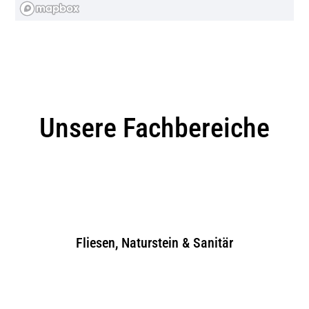
Unsere Standorte
Unsere Fachbereiche
Atrion München
Schleißheimer Straße 389 80935
München-Nord
Öffnungszeiten & Mehr
Fliesen, Naturstein & Sanitär
Atrion Tegernsee
Münchner Str. 192 – 200 83703