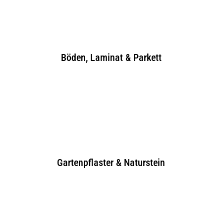
Gmund/Moosrain
Öffnungszeiten & Mehr
Böden, Laminat & Parkett
Fliesenhaus München
Schleißheimer Str. 389 80935
München
Öffnungszeiten & Mehr
Gartenpflaster & Naturstein
Stang Gmund
Münchner Str. 192 – 200 83703
Gmund/Moosrain