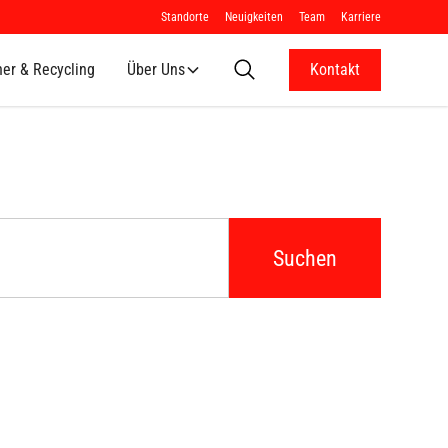
Standorte
Neuigkeiten
Team
Karriere
ner & Recycling
Über Uns
Kontakt