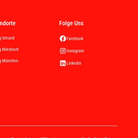
ndorte
Folge Uns
g Gmund
Facebook
g Miesbach
Instagram
g München
LinkedIn